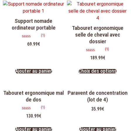
Support nomade
ordinateur portable
Tabouret ergonomique
selle de cheval avec
(1)
dossier
Note
69.99
€
5.00
sur 5
(1)
Note
189.99
€
5.00
sur 5
Ajouter au panier
Choix des options
Tabouret ergonomique mal
Paravent de concentration
de dos
(lot de 4)
(1)
35.99
€
Note
130.99
€
5.00
sur 5
Ajouter au panier
Ajouter au panier