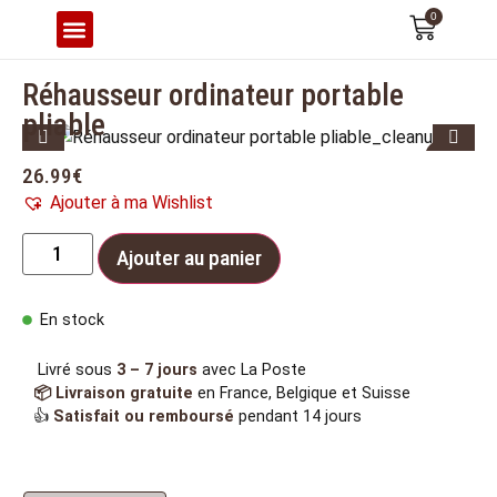
0
CONFORT & ERGONOMIE
Réhausseur ordinateur portable
pliable
1
2
3
4
5
26.99
€
Ajouter à ma Wishlist
Ajouter au panier
En stock
Livré sous
3 – 7 jours
avec La Poste
📦 Livraison gratuite
en France, Belgique et Suisse
👍
Satisfait ou remboursé
pendant 14 jours