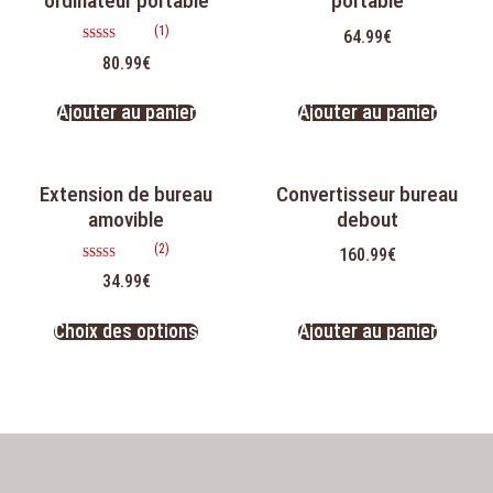
ordinateur portable
portable
(1)
64.99
€
Note
80.99
€
5.00
sur 5
Ajouter au panier
Ajouter au panier
Extension de bureau
Convertisseur bureau
amovible
debout
(2)
160.99
€
Note
34.99
€
5.00
sur 5
Choix des options
Ajouter au panier