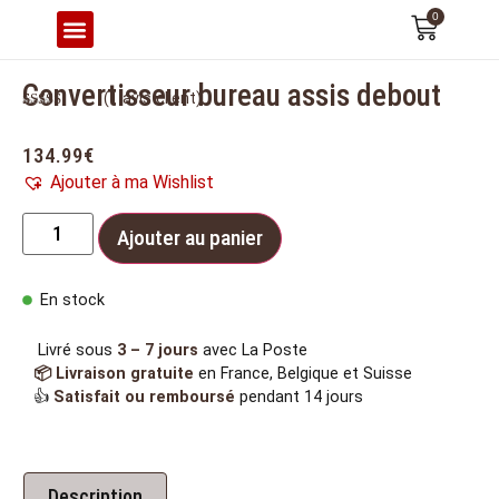
0
CONFORT & ERGONOMIE
Convertisseur bureau assis debout
(
1
avis client)
Noté
1
5.00
sur 5 basé
sur
notation
134.99
€
client
Ajouter à ma Wishlist
Ajouter au panier
En stock
Livré sous
3 – 7 jours
avec La Poste
📦 Livraison gratuite
en France, Belgique et Suisse
👍
Satisfait ou remboursé
pendant 14 jours
Description