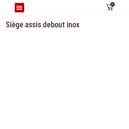
0
CONFORT & ERGONOMIE
Siège assis debout inox