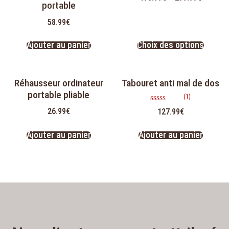
portable
58.99
€
Ajouter au panier
Choix des options
Réhausseur ordinateur
Tabouret anti mal de dos
portable pliable
(1)
Note
26.99
€
127.99
€
5.00
sur 5
Ajouter au panier
Ajouter au panier