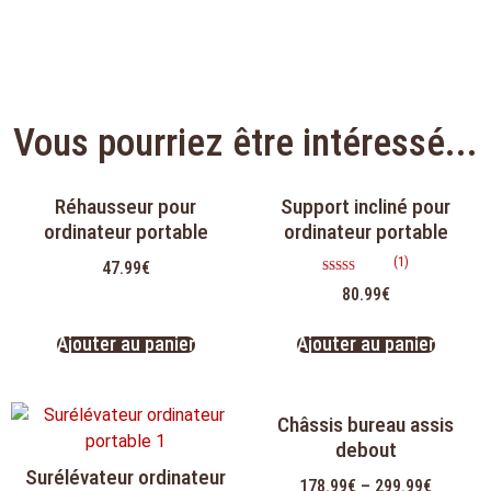
Vous pourriez être intéressé...
Réhausseur pour
Support incliné pour
ordinateur portable
ordinateur portable
(1)
47.99
€
Note
80.99
€
5.00
sur 5
Ajouter au panier
Ajouter au panier
Châssis bureau assis
debout
Surélévateur ordinateur
178.99
€
–
299.99
€