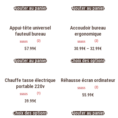
Ajouter au panier
Ajouter au panier
Appui-tête universel
Accoudoir bureau
fauteuil bureau
ergonomique
(2)
(2)
Note
Note
57.99
€
30.99
€
–
32.99
€
5.00
5.00
sur 5
sur 5
Ajouter au panier
Choix des options
Chauffe tasse électrique
Réhausse écran ordinateur
portable 220v
(2)
Note
(1)
55.99
€
5.00
sur 5
Note
39.99
€
5.00
sur 5
Choix des options
Ajouter au panier