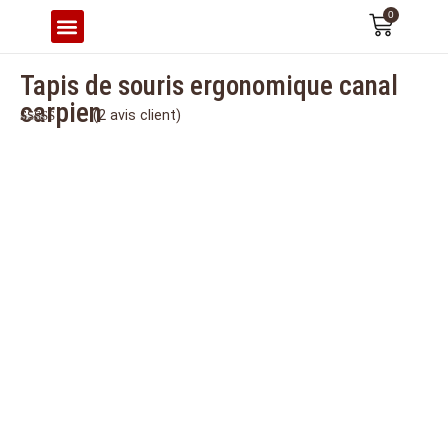
0
CONFORT & ERGONOMIE
Tapis de souris ergonomique canal
carpien
(
2
avis client)
Noté
2
5.00
sur 5 basé
sur
notations
client