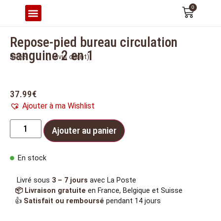
0
CONFORT & ERGONOMIE
Repose-pied bureau circulation
sanguine 2 en 1
(
1
avis client)
Noté
1
5.00
sur 5 basé
sur
notation
client
37.99
€
Ajouter à ma Wishlist
Ajouter au panier
En stock
Livré sous
3 – 7 jours
avec La Poste
📦 Livraison gratuite
en France, Belgique et Suisse
👍
Satisfait ou remboursé
pendant 14 jours