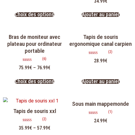
34.99
€
4.89
sur 5
Choix des options
Ajouter au panier
Bras de moniteur avec
Tapis de souris
plateau pour ordinateur
ergonomique canal carpien
portable
(2)
Note
(6)
28.99
€
5.00
sur 5
Note
75.99
€
–
76.99
€
5.00
sur 5
Choix des options
Ajouter au panier
Sous main mappemonde
Tapis de souris xxl
(1)
Note
(2)
24.99
€
5.00
sur 5
Note
35.99
€
–
57.99
€
5.00
sur 5