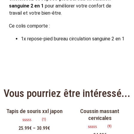
sanguine 2 en 1
pour améliorer votre confort de
travail et votre bien-être.
Ce colis comporte :
1x repose-pied bureau circulation sanguine 2 en 1
Vous pourriez être intéressé...
Tapis de souris xxl japon
Coussin massant
cervicales
(1)
Note
(9)
25.99
€
–
30.99
€
5.00
sur 5
Note