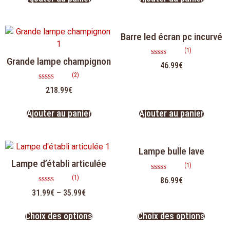
Barre led écran pc incurvé
(1)
Grande lampe champignon
Note
46.99
€
5.00
sur 5
(2)
Note
218.99
€
5.00
sur 5
Ajouter au panier
Ajouter au panier
Lampe bulle lave
Lampe d’établi articulée
(1)
Note
(1)
86.99
€
5.00
sur 5
Note
31.99
€
–
35.99
€
5.00
sur 5
Choix des options
Choix des options