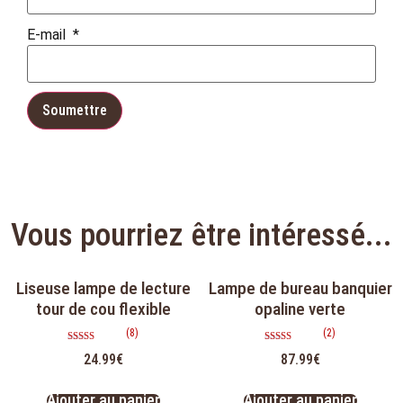
E-mail
*
Vous pourriez être intéressé...
Liseuse lampe de lecture
Lampe de bureau banquier
tour de cou flexible
opaline verte
(8)
(2)
Note
Note
24.99
€
87.99
€
5.00
5.00
sur 5
sur 5
Ajouter au panier
Ajouter au panier