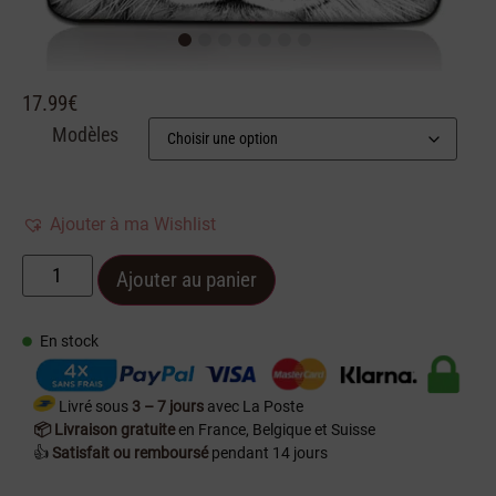
1
2
3
4
5
6
7
17.99
€
Modèles
Ajouter à ma Wishlist
Ajouter au panier
En stock
Livré sous
3 – 7 jours
avec La Poste
📦 Livraison gratuite
en France, Belgique et Suisse
👍
Satisfait ou remboursé
pendant 14 jours