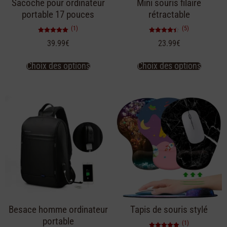
Sacoche pour ordinateur
Mini souris filaire
portable 17 pouces
rétractable
(1)
(5)
Note
Note
39.99
€
23.99
€
5.00
4.40
sur 5
sur 5
Choix des options
Choix des options
Besace homme ordinateur
Tapis de souris stylé
portable
(1)