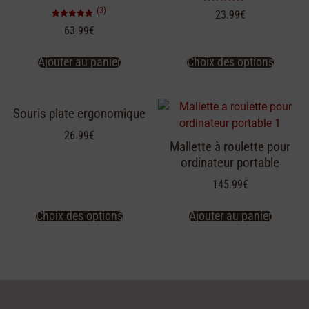
Note
(3)
23.99
€
5.00
sur 5
Note
63.99
€
5.00
sur 5
Ajouter au panier
Choix des options
Souris plate ergonomique
26.99
€
Mallette à roulette pour
ordinateur portable
145.99
€
Choix des options
Ajouter au panier