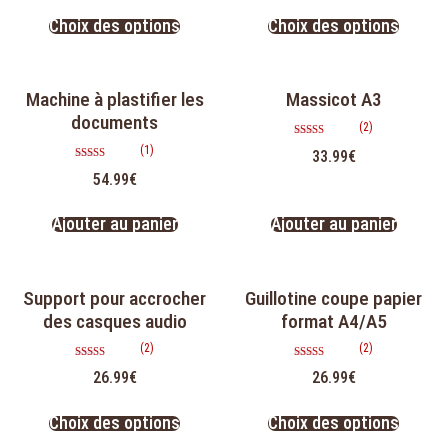
Choix des options
Choix des options
Machine à plastifier les
Massicot A3
documents
(2)
Note
(1)
33.99
€
5.00
sur 5
Note
54.99
€
4.00
sur 5
Ajouter au panier
Ajouter au panier
Support pour accrocher
Guillotine coupe papier
des casques audio
format A4/A5
(2)
(2)
Note
Note
26.99
€
26.99
€
5.00
5.00
sur 5
sur 5
Choix des options
Choix des options