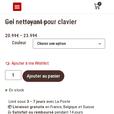
0
CONFORT & ERGONOMIE
Gel nettoyant pour clavier
(
1
avis client)
Noté
1
5.00
sur 5 basé
sur
notation
20.99
€
–
23.99
€
client
Couleur
Ajouter à ma Wishlist
Ajouter au panier
En stock
Livré sous
3 – 7 jours
avec La Poste
📦 Livraison gratuite
en France, Belgique et Suisse
👍
Satisfait ou remboursé
pendant 14 jours