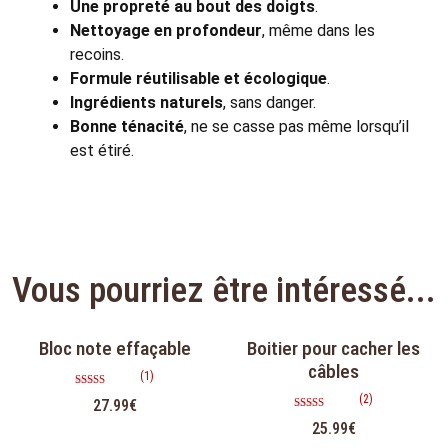
Une propreté au bout des doigts
.
Nettoyage en profondeur
, même dans les
recoins.
Formule réutilisable et écologique
.
Ingrédients naturels
, sans danger.
Bonne ténacité
, ne se casse pas même lorsqu’il
est étiré.
Vous pourriez être intéressé...
Bloc note effaçable
Boitier pour cacher les
câbles
(1)
Note
(2)
27.99
€
5.00
sur 5
Note
25.99
€
5.00
sur 5