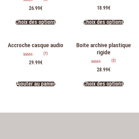
Note
18.99
€
26.99
€
5.00
sur 5
Choix des options
Choix des options
Accroche casque audio
Boite archive plastique
rigide
(1)
Note
(2)
29.99
€
5.00
sur 5
Note
28.99
€
5.00
sur 5
Ajouter au panier
Choix des options