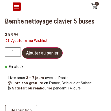
0
CONFORT & ERGONOMIE
Bombe nettoyage clavier 5 buses
(
2
avis client)
Noté
2
5.00
sur 5 basé
sur
35.99
€
notations
client
Ajouter à ma Wishlist
Ajouter au panier
En stock
Livré sous
3 – 7 jours
avec La Poste
📦 Livraison gratuite
en France, Belgique et Suisse
👍
Satisfait ou remboursé
pendant 14 jours
Description