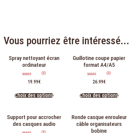
Vous pourriez être intéressé...
Spray nettoyant écran
Guillotine coupe papier
ordinateur
format A4/A5
(2)
(2)
Note
Note
19.99
€
26.99
€
4.50
5.00
sur 5
sur 5
Choix des options
Choix des options
Support pour accrocher
Ronde casque enrouleur
des casques audio
câble organisateurs
bobine
(2)