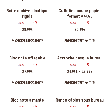
Boite archive plastique
Guillotine coupe papier
rigide
format A4/A5
(2)
(2)
Note
Note
28.99
€
26.99
€
5.00
5.00
sur 5
sur 5
Choix des options
Choix des options
Bloc note effaçable
Accroche casque bureau
(1)
(1)
Note
Note
27.99
€
24.99
€
–
29.99
€
5.00
5.00
sur 5
sur 5
Choix des options
Choix des options
Bloc note aimanté
Range câbles sous bureau
(2)
(2)