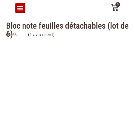
0
CONFORT & ERGONOMIE
Bloc note feuilles détachables (lot de
6)
(
1
avis client)
Noté
1
5.00
sur 5 basé
sur
notation
client