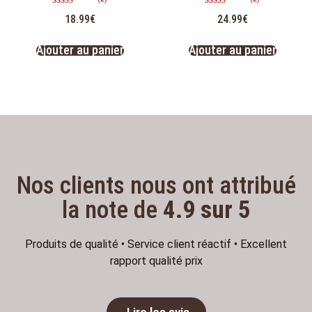
Note
Note
18.99
€
24.99
€
4.50
4.50
sur 5
sur 5
Ajouter au panier
Ajouter au panier
Nos clients nous ont attribué
la note de
4.9 sur 5
Produits de qualité • Service client réactif • Excellent
rapport qualité prix