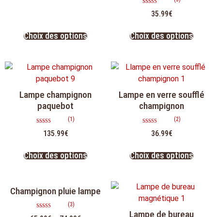
Note
35.99
€
5.00
sur 5
Choix des options
Choix des options
Lampe champignon
Lampe en verre soufflé
paquebot
champignon
(1)
(2)
Note
Note
135.99
€
36.99
€
5.00
5.00
sur 5
sur 5
Choix des options
Choix des options
Champignon pluie lampe
(3)
Lampe de bureau
Note