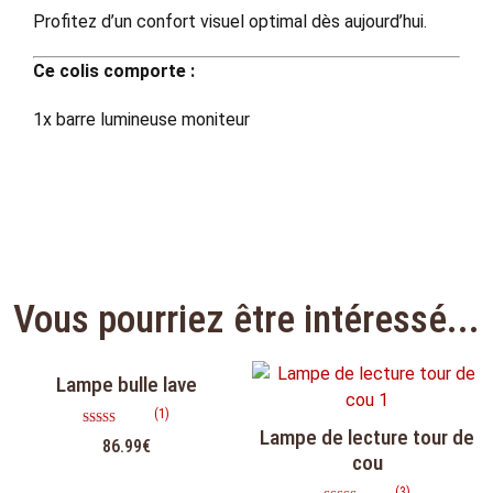
Profitez d’un confort visuel optimal dès aujourd’hui.
Ce colis comporte :
1x barre lumineuse moniteur
Vous pourriez être intéressé...
Lampe bulle lave
(1)
Lampe de lecture tour de
Note
86.99
€
5.00
cou
sur 5
(3)