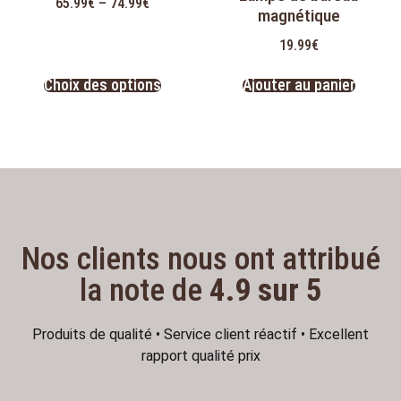
65.99
€
–
74.99
€
5.00
magnétique
sur 5
19.99
€
Choix des options
Ajouter au panier
Nos clients nous ont attribué
la note de
4.9 sur 5
Produits de qualité • Service client réactif • Excellent
rapport qualité prix