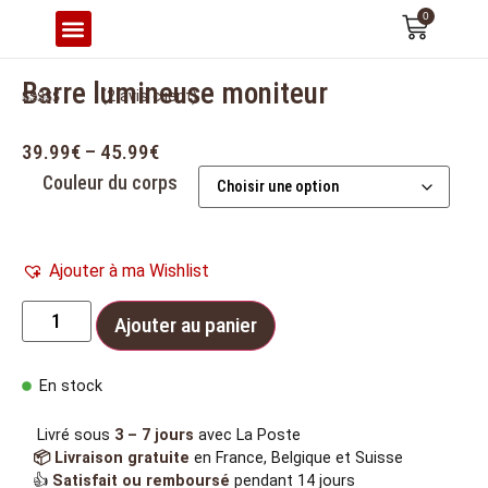
0
CONFORT & ERGONOMIE
Barre lumineuse moniteur
(
2
avis client)
Noté
2
5.00
sur 5 basé
sur
39.99
€
–
45.99
€
notations
client
Couleur du corps
Ajouter à ma Wishlist
Ajouter au panier
En stock
Livré sous
3 – 7 jours
avec La Poste
📦 Livraison gratuite
en France, Belgique et Suisse
👍
Satisfait ou remboursé
pendant 14 jours