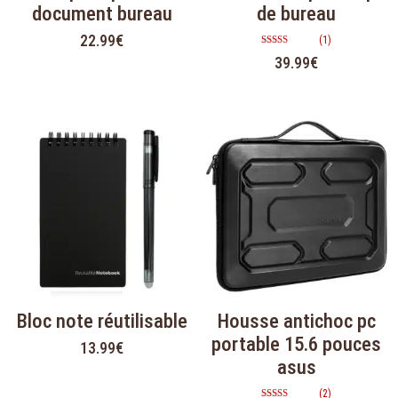
document bureau
de bureau
22.99
€
(1)
Note
39.99
€
5.00
sur 5
Bloc note réutilisable
Housse antichoc pc
portable 15.6 pouces
13.99
€
asus
(2)