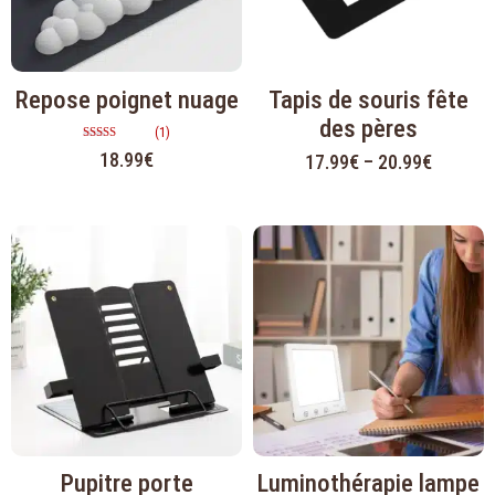
Repose poignet nuage
Tapis de souris fête
des pères
(1)
Note
18.99
€
17.99
€
–
20.99
€
5.00
sur 5
Pupitre porte
Luminothérapie lampe