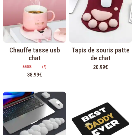
Chauffe tasse usb
Tapis de souris patte
chat
de chat
20.99
€
(2)
Note
38.99
€
5.00
sur 5