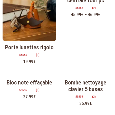
centrale tour pc
(2)
Note
45.99
€
–
46.99
€
5.00
sur 5
Porte lunettes rigolo
(1)
Note
19.99
€
5.00
sur 5
Bloc note effaçable
Bombe nettoyage
clavier 5 buses
(1)
Note
27.99
€
(2)
5.00
sur 5
Note
35.99
€
5.00
sur 5