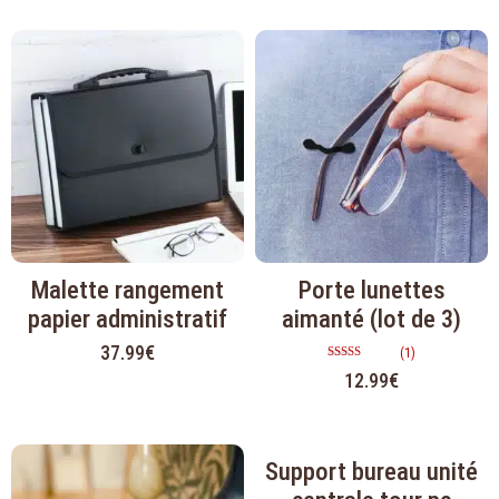
Malette rangement
Porte lunettes
papier administratif
aimanté (lot de 3)
37.99
€
(1)
Note
12.99
€
5.00
sur 5
Support bureau unité