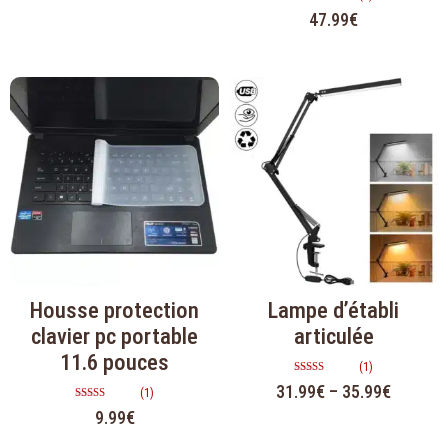
Note
47.99
€
4.50
sur 5
Housse protection
Lampe d’établi
clavier pc portable
articulée
11.6 pouces
(1)
Note
31.99
€
–
35.99
€
(1)
5.00
sur 5
Note
9.99
€
4.00
sur 5